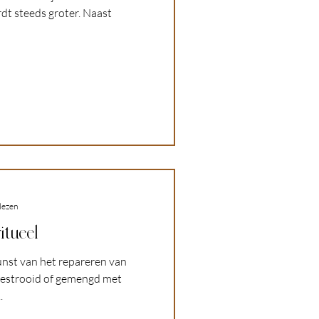
rdt steeds groter. Naast
lezen
itueel
unst van het repareren van
bestrooid of gemengd met
.