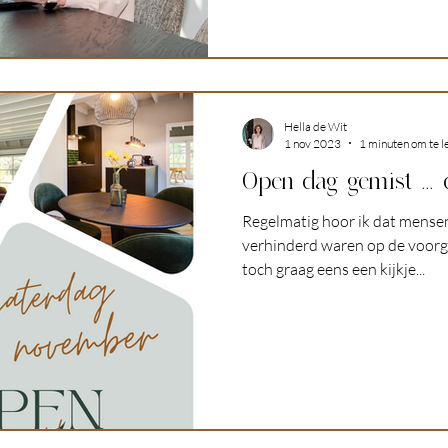
Hella de Wit
1 nov 2023
1 minuten om te l
Open dag gemist ... d
Regelmatig hoor ik dat mense
verhinderd waren op de voorg
toch graag eens een kijkje...