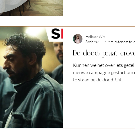
Hella de Wit
8 feb 2022
2 minuten om te l
De dood: praat erove
Kunnen we het over iets gezel
nieuwe campagne gestart om m
te staan bij de dood. Uit...