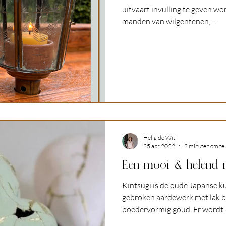
uitvaart invulling te geven wo
manden van wilgentenen,...
Hella de Wit
25 apr 2022
2 minuten om te 
Een mooi & helend r
Kintsugi is de oude Japanse k
gebroken aardewerk met lak 
poedervormig goud. Er wordt..