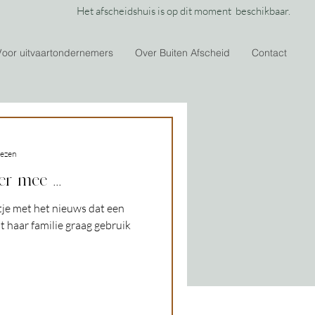
Het afscheidshuis is op dit moment beschikbaar.
Voor uitvaartondernemers
Over Buiten Afscheid
Contact
lezen
r mee ...
tje met het nieuws dat een
 haar familie graag gebruik