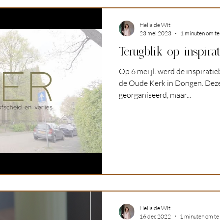
Hella de Wit
23 mei 2023
1 minuten om te
Terugblik op inspirat
Op 6 mei jl. werd de inspirati
de Oude Kerk in Dongen. Deze
georganiseerd, maar...
Hella de Wit
16 dec 2022
1 minuten om te