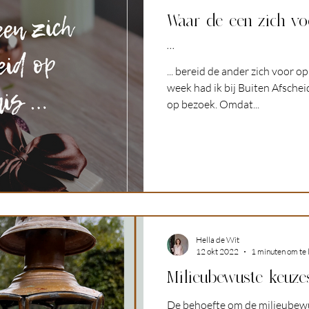
Waar de een zich vo
...
... bereid de ander zich voor o
week had ik bij Buiten Afschei
op bezoek. Omdat...
Hella de Wit
12 okt 2022
1 minuten om te 
Milieubewuste keuzes
De behoefte om de milieubewu