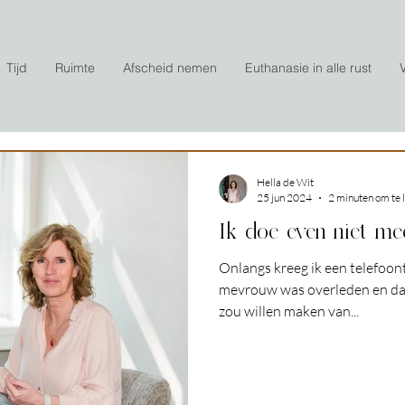
Tijd
Ruimte
Afscheid nemen
Euthanasie in alle rust
Hella de Wit
25 jun 2024
2 minuten om te 
Ik doe even niet mee
Onlangs kreeg ik een telefoon
mevrouw was overleden en dat
zou willen maken van...