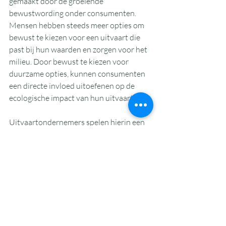
gemaakt door de groeiende 
bewustwording onder consumenten. 
Mensen hebben steeds meer opties om 
bewust te kiezen voor een uitvaart die 
past bij hun waarden en zorgen voor het 
milieu. Door bewust te kiezen voor 
duurzame opties, kunnen consumenten 
een directe invloed uitoefenen op de 
ecologische impact van hun uitvaart.
Uitvaartondernemers spelen hierin een 
cruciale rol. Voorlichting en 
transparantie zijn belangrijk om 
consumenten te helpen bij het maken 
van weloverwogen keuzes. Door het 
aanbieden van heldere informatie over 
de verschillende mogelijkheden, kunnen 
uitvaartondernemers bijdragen aan een 
bredere acceptatie en populariteit van 