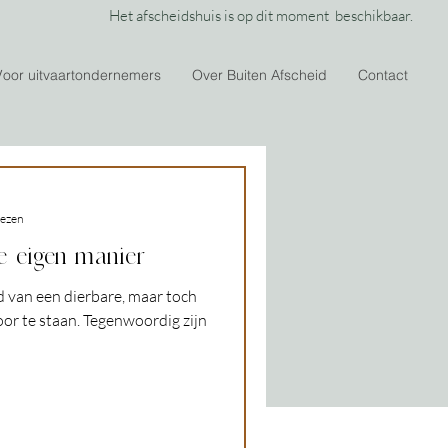
Het afscheidshuis is op dit moment beschikbaar.
Voor uitvaartondernemers
Over Buiten Afscheid
Contact
lezen
e eigen manier
 van een dierbare, maar toch
oor te staan. Tegenwoordig zijn