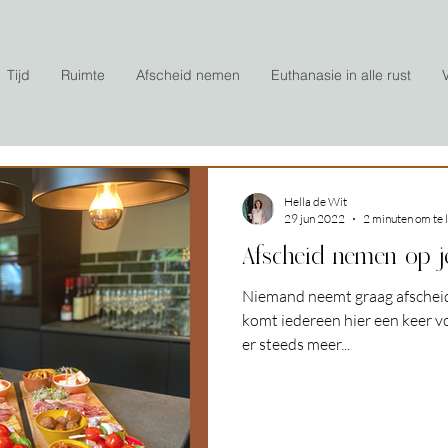
Tijd
Ruimte
Afscheid nemen
Euthanasie in alle rust
Hella de Wit
29 jun 2022
2 minuten om te 
Afscheid nemen op j
Niemand neemt graag afscheid
komt iedereen hier een keer v
er steeds meer...