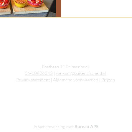
Postbaan 11 Prinsenbeek
06-10826243
|
welkom@buitenafscheid.nl
Privacy statement
| Algemene voorwaarden |
Prijzen
In samenwerking met
Bureau APS