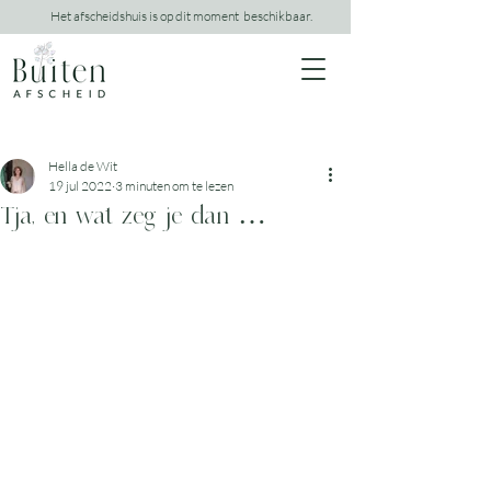
Het afscheidshuis is op dit moment beschikbaar.
Hella de Wit
19 jul 2022
3 minuten om te lezen
Tja, en wat zeg je dan …