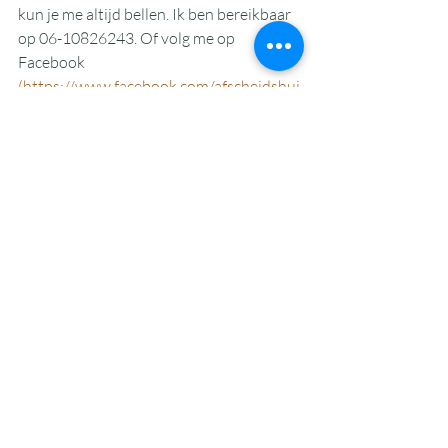
kun je me altijd bellen. Ik ben bereikbaar 
op 06-10826243. Of volg me op 
Facebook 
(https://www.facebook.com/afscheidshui
snieuwestijl
) of Instagram  
(
https://www.instagram.com/buiten_afsc
heid/)
Recente blogposts
Alles weergeven