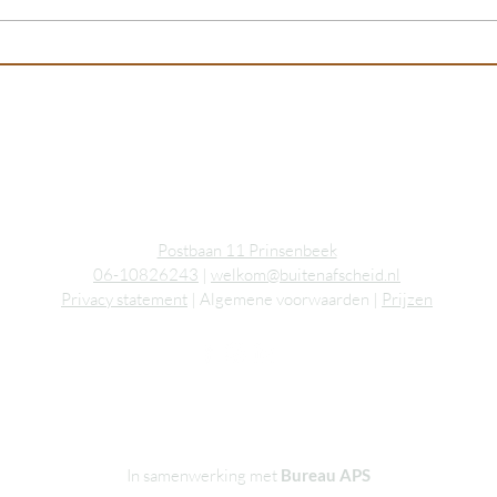
Uitvaartbegeleider in beeld - Ronald
2 boe
de Kanter
leven
zetten
Postbaan 11 Prinsenbeek
06-10826243
|
welkom@buitenafscheid.nl
Privacy statement
| Algemene voorwaarden |
Prijzen
In samenwerking met
Bureau APS