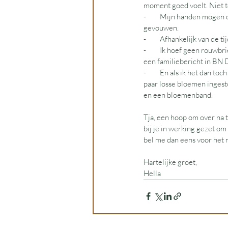
moment goed voelt. Niet te
-         Mijn handen mogen
gevouwen.
-         Afhankelijk van de
-         Ik hoef geen rouwb
een familiebericht in BN 
-         En als ik het da
paar losse bloemen inges
en een bloemenband.
Tja, een hoop om over na t
bij je in werking gezet om
bel me dan eens voor het 
Hartelijke groet, 
Hella