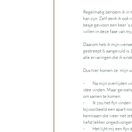
Regelmatig benoem ik in m
kan zijn. Zelf denk ik ook 
besje gewoon een keer ’s 
willen in deze fase van mij
Daarom heb ik mijn wensen
gestreept & aangevuld is. 
alle ervaringen die ik sin
Dus hier komen ze: mijn uit
-         Na mijn overlijde
idee vinden. Maar gevoelsm
om samen te komen.
-         Ik zou het fijn v
bijvoorbeeld een apart mo
kennissen die weer net ie
liefst lekker ongedwonge
-         Het lijkt mij een 