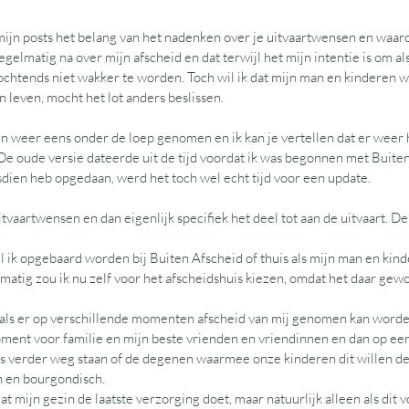
ijn posts het belang van het nadenken over je uitvaartwensen en waar
regelmatig na over mijn afscheid en dat terwijl het mijn intentie is om al
ochtends niet wakker te worden. Toch wil ik dat mijn man en kinderen w
n leven, mocht het lot anders beslissen.
 weer eens onder de loep genomen en ik kan je vertellen dat er weer h
De oude versie dateerde uit de tijd voordat ik was begonnen met Buiten
dsdien heb opgedaan, werd het toch wel echt tijd voor een update.
vaartwensen en dan eigenlijk specifiek het deel tot aan de uitvaart. De r
n wil ik opgebaard worden bij Buiten Afscheid of thuis als mijn man en kind
atig zou ik nu zelf voor het afscheidshuis kiezen, omdat het daar gewoon
inden als er op verschillende momenten afscheid van mij genomen kan word
ment voor familie en mijn beste vrienden en vriendinnen en dan op e
ts verder weg staan of de degenen waarmee onze kinderen dit willen de
n en bourgondisch.
fijn dat mijn gezin de laatste verzorging doet, maar natuurlijk alleen als dit 