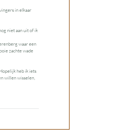
vingers in elkaar 
og niet aan uit of ik 
Beerenberg waar een 
ooie zachte wade 
opelijk heb ik iets 
n willen wisselen, 