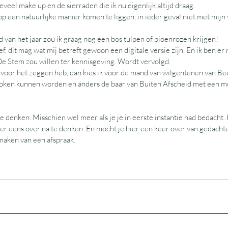
veel make up en de sierraden die ik nu eigenlijk altijd draag.
 op een natuurlijke manier komen te liggen, in ieder geval niet met mijn 
 tijd van het jaar zou ik graag nog een bos tulpen of pioenrozen krijgen!
rief, dit mag wat mij betreft gewoon een digitale versie zijn. En ik ben er n
De Stem zou willen ter kennisgeving. Wordt vervolgd.
n toch voor het zeggen heb, dan kies ik voor de mand van wilgentenen van 
token kunnen worden en anders de baar van Buiten Afscheid met een m
e denken. Misschien wel meer als je je in eerste instantie had bedacht. H
 er eens over na te denken. En mocht je hier een keer over van gedachte
maken van een afspraak. 