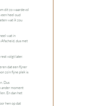
om dit zo waardevol 
s een heel oud 
eten wat ik zou 
eel wat in 
 Afscheid, dus met 
est volgt later.
eren dat een fijner 
 zo’n fijne plek is 
en. Dus 
en ander moment 
len. En dan het 
voor hen op dat 